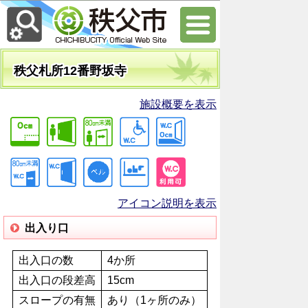
秩父札所12番野坂寺
施設概要を表示
アイコン説明を表示
出入り口
出入口の数
4か所
出入口の段差高
15cm
スロープの有無
あり（1ヶ所のみ）