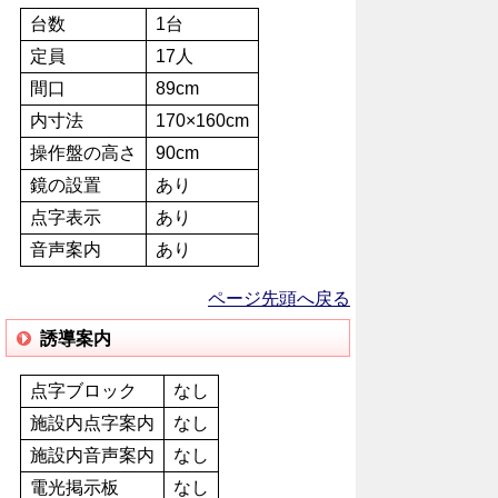
台数
1台
定員
17人
間口
89cm
内寸法
170×160cm
操作盤の高さ
90cm
鏡の設置
あり
点字表示
あり
音声案内
あり
ページ先頭へ戻る
誘導案内
点字ブロック
なし
施設内点字案内
なし
施設内音声案内
なし
電光掲示板
なし