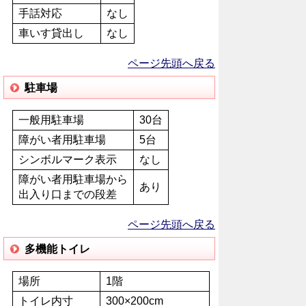
手話対応
なし
車いす貸出し
なし
ページ先頭へ戻る
駐車場
一般用駐車場
30台
障がい者用駐車場
5台
シンボルマーク表示
なし
障がい者用駐車場から
あり
出入り口までの段差
ページ先頭へ戻る
多機能トイレ
場所
1階
トイレ内寸
300×200cm