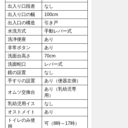
出入り口段差
なし
出入り口の幅
100cm
出入口の構造
引き戸
水洗方式
手動レバー式
洗浄便座
あり
非常ボタン
あり
洗面台高さ
70cm
洗面蛇口
レバー式
鏡の設置
なし
手すりの設置
あり（便器左側）
あり（乳幼児専
オムツ交換台
用）
乳幼児用イス
なし
オストメイト
あり
トイレのみ使
可（8時～17時）
用