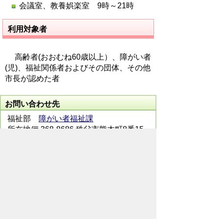
会議室、教養娯楽室 9時～21時
利用対象者
高齢者(おおむね60歳以上）、障がい者
(児)、福祉関係者およびその団体、その他
市長が認めた者
お問い合わせ先
福祉部
障がい者福祉課
所在地/〒368-8686 秩父市熊木町8番15
号 (秩父市役所本庁舎1階)
電話番号/
0494-27-7331
FAX/ 0494-27-
7336
メールでのお問い合わせはこちらから
翻訳ツールを使用している方のメールで
のお問い合わせはこちらから