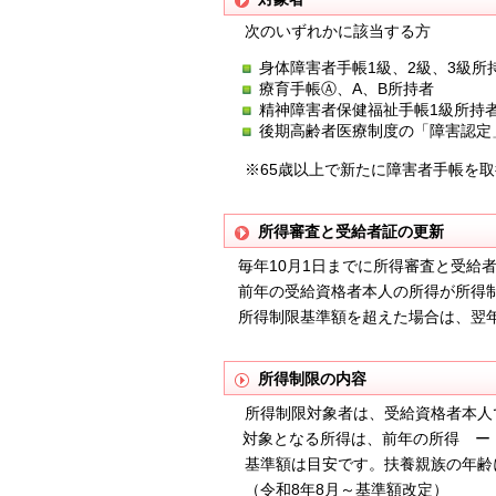
次のいずれかに該当する方
身体障害者手帳1級、2級、3級所
療育手帳Ⓐ、A、B所持者
精神障害者保健福祉手帳1級所持
後期高齢者医療制度の「障害認定
※65歳以上で新たに障害者手帳を取
所得審査と受給者証の更新
毎年10月1日までに所得審査と受給
前年の受給資格者本人の所得が所得制
所得制限基準額を超えた場合は、翌年
所得制限の内容
所得制限対象者は、受給資格者本人
対象となる所得は、前年の所得 ー
基準額は目安です。扶養親族の年齢
（令和8年8月～基準額改定）