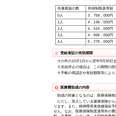
扶養親族の数
所得制限基準額
0人
3，758，000円
1人
4，138，000円
2人
4，518，000円
3人
4，898，000円
4人
5，278，000円
受給者証の有効期限
その年の10月1日から翌年9月30日
※支給停止の場合は、この期間の医
※手帳の再認定や有効期限等により
医療費助成の内容
助成の対象となるのは、医療保険制
ただし、加入している健康保険から
ります。また、精神障害者保健福祉手
せん。なお、医療保険制度適用外の費
料、文書料、リネン代、入院時食事療