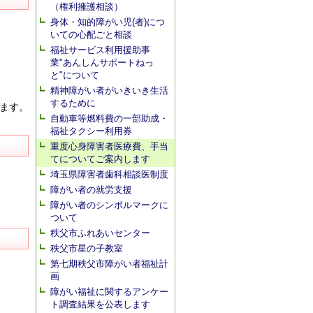
（権利擁護相談）
身体・知的障がい児(者)につ
いての心配ごと相談
福祉サービス利用援助事
業"あんしんサポートねっ
と"について
精神障がい者がいきいき生活
するために
ます。
自動車等燃料費の一部助成・
福祉タクシー利用券
重度心身障害者医療費、手当
てについてご案内します
埼玉県障害者歯科相談医制度
障がい者の就労支援
障がい者のシンボルマークに
ついて
秩父市ふれあいセンター
秩父市星の子教室
第七期秩父市障がい者福祉計
画
障がい福祉に関するアンケー
ト調査結果を公表します