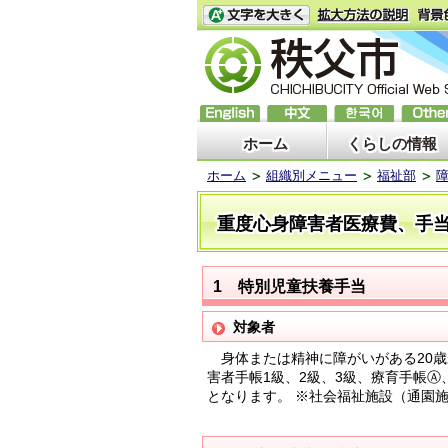
ホーム
くらしの情報
ホーム
組織別メニュー
福祉部
重度心身障害者医療費、手
1 特別児童扶養手当
対象者
身体または精神に障がいがある20歳
害者手帳1級、2級、3級、療育手帳
となります。 ※社会福祉施設（通園