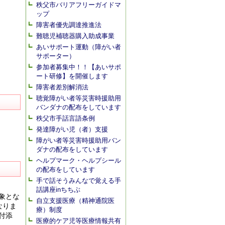
秩父市バリアフリーガイドマ
ップ
障害者優先調達推進法
難聴児補聴器購入助成事業
あいサポート運動（障がい者
サポーター）
参加者募集中！！【あいサポ
ート研修】を開催します
障害者差別解消法
聴覚障がい者等災害時援助用
バンダナの配布をしています
秩父市手話言語条例
発達障がい児（者）支援
障がい者等災害時援助用バン
ダナの配布をしています
ヘルプマーク・ヘルプシール
の配布をしています
手で話そうみんなで覚える手
話講座inちちぶ
象とな
自立支援医療（精神通院医
なりま
療）制度
付添
医療的ケア児等医療情報共有