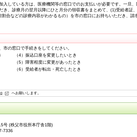
加入している方は、医療機関等の窓口でのお支払いが必要です。一旦、
き、診療月の翌月以降にひと月分の領収書をまとめて、(1)受給者証、(
負担割合などの診療内容がわかるもの）を市の窓口にお持ちいただき、請
、市の窓口で手続きをしてください。
き （4）振込口座を変更したいとき
き （5）障害程度に変更があったとき
 （6）受給者が転出・死亡したとき
io
へお願いします。
番15号 (秩父市役所本庁舎1階)
7-7336
ら