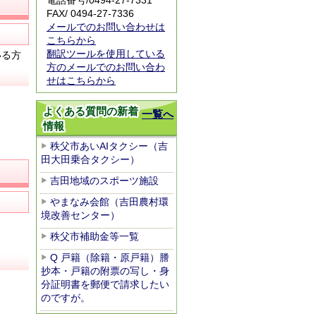
電話番号/
0494-27-7331
FAX/ 0494-27-7336
メールでのお問い合わせは
こちらから
翻訳ツールを使用している
いる方
方のメールでのお問い合わ
せはこちらから
よくある質問の新着
一覧へ
情報
秩父市あいAIタクシー（吉
田大田乗合タクシー）
吉田地域のスポーツ施設
やまなみ会館（吉田農村環
境改善センター）
秩父市補助金等一覧
Q 戸籍（除籍・原戸籍）謄
抄本・戸籍の附票の写し・身
分証明書を郵便で請求したい
のですが。