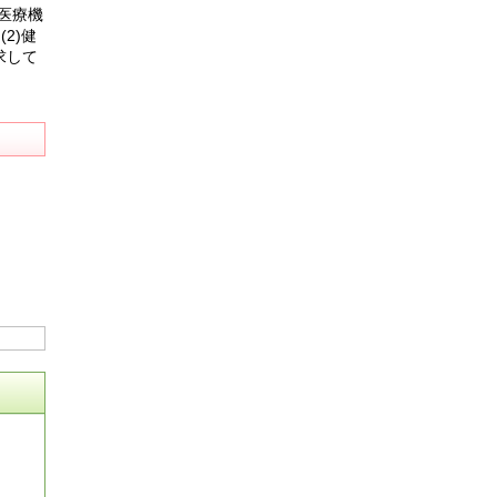
医療機
2)健
求して