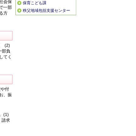
社会保
保育こども課
で一部
秩父地域包括支援センター
る方
(2)
一部負
してく
費や付
お、振
(1)
、請求