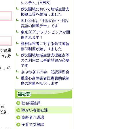
システム（MEIS）
秩父圏域において地域生活支
援拠点等を整備しました
9月23日は「手話の日・手話
言語の国際デー」です
東京2025デフリンピックが開
催されます！
精神障害者に対する鉄道運賃
割引制度が始まりました
で健康
秩父圏域地域生活支援拠点等
いは必
のご利用には事前登録が必要
です
）」の
きぶねぎくの会 朗読講習会
重度心身障害者医療費助成制
度の対象を拡大します
福祉部
社会福祉課
給者
障がい者福祉課
だき、
高齢者介護課
子育て支援課