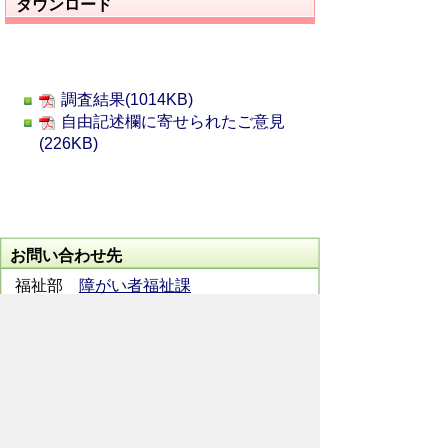
ダウンロード
調査結果(1014KB)
自由記述欄に寄せられたご意見
(226KB)
お問い合わせ先
福祉部
障がい者福祉課
所在地/〒368-8686 秩父市熊木町8番15
号 (秩父市役所本庁舎1階)
電話番号/
0494-27-7331
FAX/ 0494-27-
7336
メールでのお問い合わせはこちらから
翻訳ツールを使用している方のメールで
のお問い合わせはこちらから