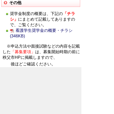
その他
奨学金制度の概要は、下記の
「チラ
シ
」
にまとめて記載してありますの
で、ご覧ください。
看護学生奨学金の概要・チラシ
(346KB)
※申込方法や面接試験などの内容を記載
した
「
募集要項」
は、
募集開始時期の前に
秩父市HPに掲載しますので、
後ほどご確認ください。
お問い合わせ
奨学金の貸付けについて 【秩父市役
所 地域医療対策課 電話0494-22-
2279】
秩父市立病院の採用について 【秩父
市立病院 管理課 電話0494-23-