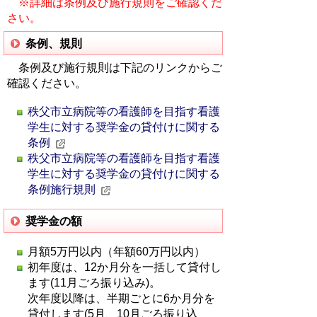
※詳細は条例及び施行規則をご確認くだ
さい。
秩
条例、規則
秩
父
秩
父
条例及び施行規則は下記のリンクからご
市
父
市
確認ください。
立
市
立
病
立
秩父市立病院等の看護師を目指す看護
病
院
病
学生に対する奨学金の貸付けに関する
院
の
院
条例
の
採
の
秩父市立病院等の看護師を目指す看護
採
用
採
学生に対する奨学金の貸付けに関する
用
に
用
条例施行規則
に
つ
に
つ
い
つ
い
奨学金の額
て
い
て
【秩
て
月額5万円以内（年額60万円以内）
【秩
父
【秩
初年度は、12か月分を一括して貸付し
父
市
父
ます(11月ごろ振り込み)。
市
立
市
次年度以降は、半期ごとに6か月分を
立
病
立
貸付します(5月、10月ごろ振り込
病