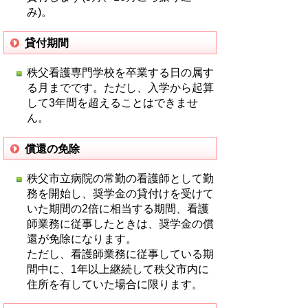
院
病
み)。
院
管
院
管
理
管
理
貸付期間
課
理
課
電
課
秩父看護専門学校を卒業する日の属す
電
話
電
る月までです。ただし、入学から起算
話
0494-
話
して3年間を超えることはできませ
0494-
23-
0494-
ん。
23-
0611】
23-
0611】
0611】
償還の免除
秩父市立病院の常勤の看護師として勤
務を開始し、奨学金の貸付けを受けて
いた期間の2倍に相当する期間、看護
師業務に従事したときは、奨学金の償
還が免除になります。
ただし、看護師業務に従事している期
間中に、1年以上継続して秩父市内に
住所を有していた場合に限ります。