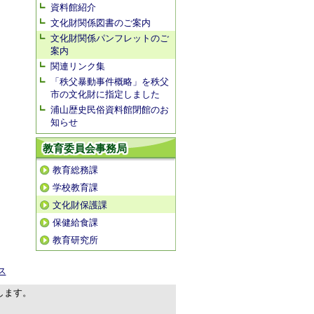
資料館紹介
文化財関係図書のご案内
文化財関係パンフレットのご
案内
関連リンク集
「秩父暴動事件概略」を秩父
市の文化財に指定しました
浦山歴史民俗資料館閉館のお
知らせ
教育委員会事務局
教育総務課
学校教育課
文化財保護課
保健給食課
教育研究所
ス
します。