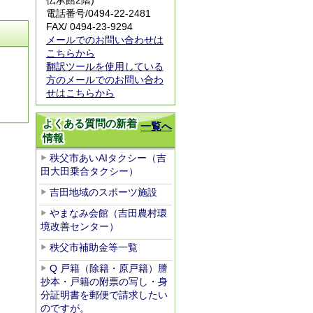
伝承館2階)
電話番号/
0494-22-2481
FAX/ 0494-23-9294
メールでのお問い合わせは
こちらから
翻訳ツールを使用している
方のメールでのお問い合わ
せはこちらから
よくある質問の新着
一覧へ
情報
秩父市あいAIタクシー（吉
田大田乗合タクシー）
吉田地域のスポーツ施設
やまなみ会館（吉田農村環
境改善センター）
秩父市補助金等一覧
Q 戸籍（除籍・原戸籍）謄
抄本・戸籍の附票の写し・身
分証明書を郵便で請求したい
のですが。