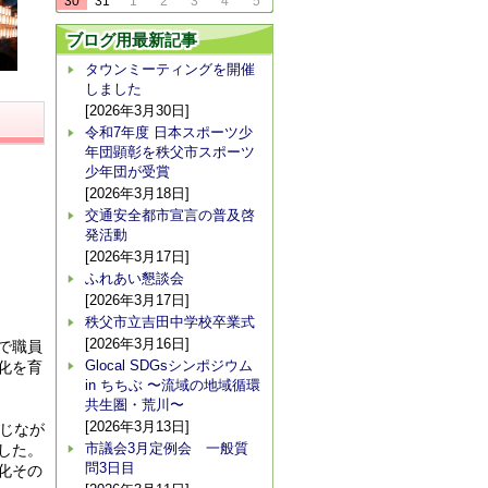
30
31
1
2
3
4
5
ブログ用最新記事
タウンミーティングを開催
しました
[2026年3月30日]
令和7年度 日本スポーツ少
年団顕彰を秩父市スポーツ
少年団が受賞
[2026年3月18日]
交通安全都市宣言の普及啓
発活動
[2026年3月17日]
ふれあい懇談会
[2026年3月17日]
秩父市立吉田中学校卒業式
[2026年3月16日]
で職員
Glocal SDGsシンポジウム
化を育
in ちちぶ 〜流域の地域循環
共生圏・荒川〜
[2026年3月13日]
じなが
市議会3月定例会 一般質
した。
問3日目
化その