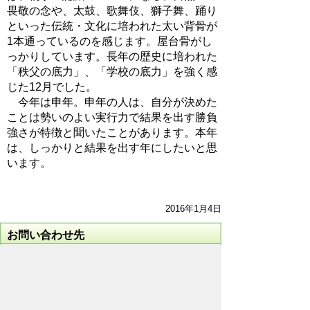
畏敬の念や、太鼓、歌舞伎、獅子舞、踊り
といった伝統・文化に培われた太い背骨が
1本通っているのを感じます。屋台骨がし
っかりしています。長年の歴史に培われた
「秩父の底力」、「学校の底力」を強く感
じた12月でした。
今年は申年。申年の人は、自分が決めた
ことは勢いのよい実行力で結果を出す勝負
強さが特徴と聞いたことがあります。本年
は、しっかりと結果を出す年にしたいと思
います。
2016年1月4日
お問い合わせ先
教育委員会事務局
教育総務課
所在地/〒368-8686 秩父市熊木町8番15
号 (歴史文化伝承館2階)
電話番号/
0494-25-5227
FAX/ 0494-23-