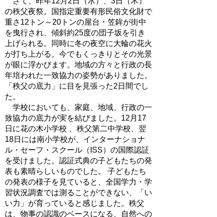
さて、昨年12月2日（水）、3日（木）
の秩父夜祭。国指定重要有形民俗文化財で
重さ12トン～20トンの屋台・笠鉾が街中
を曳行され、傾斜約25度の団子坂を引き
上げられる。同時に冬の夜空に大輪の花火
が打ち上がる。今でもくっきりとその光景
が眼に浮かびます。地域の方々と行政の長
年培われた一致協力の姿勢がありました。
「秩父の底力」に目を見張った2日間でし
た。
学校においても、家庭、地域、行政の一
致協力の底力が実を結びました。12月17
日に花の木小学校 、秩父第二中学校、翌
18日には南小学校が、インターナショナ
ル・セーフ・スクール（ISS）の国際認証
を受けました。認証式典の子どもたちの発
表も素晴らしいものでした。 子どもたち
の発表の様子を見ていると、全国学力・学
習状況調査では測ることができない、「い
い力」が育っていると感じました。秩父
は、物事の認識のベースになる、自然への