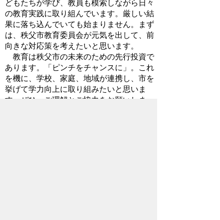
どもたちが学び、教員も模索しながら日々
の教育実践に取り組んでいます。厳しい結
果に落ち込んでいても始まりません。まず
は、秩父市教育委員会が元気を出して、前
向きな対応策を考えたいと思います。
教育は秩父市の未来のための先行投資で
あります。「ピンチをチャンスに」。これ
を機に、学校、家庭、地域が連携し、市を
挙げて学力向上に取り組みたいと思いま
す。ぜひ、ご理解とご協力をお願いしま
す。
2015年9月9日
お問い合わせ先
教育委員会事務局
教育総務課
所在地/〒368-8686 秩父市熊木町8番15
号 (歴史文化伝承館2階)
電話番号/
0494-25-5227
FAX/ 0494-23-
9294
メールでのお問い合わせはこちらから