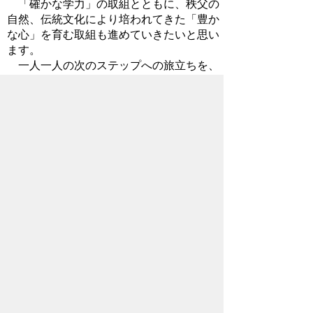
「確かな学力」の取組とともに、秩父の
自然、伝統文化により培われてきた「豊か
な心」を育む取組も進めていきたいと思い
ます。
一人一人の次のステップへの旅立ちを、
心から祝福したいと思います。
2017年3月14日
お問い合わせ先
教育委員会事務局
教育総務課
所在地/〒368-8686 秩父市熊木町8番15
号 (歴史文化伝承館2階)
電話番号/
0494-25-5227
FAX/ 0494-23-
9294
メールでのお問い合わせはこちらから
翻訳ツールを使用している方のメールで
のお問い合わせはこちらから
ホームページについて
サイトの使い方
ご
意見・ご要望
秩父市へのアクセス