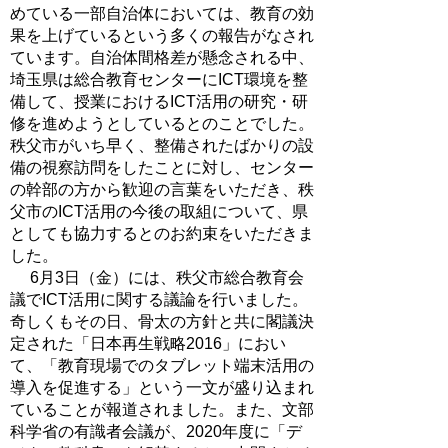
めている一部自治体においては、教育の効
果を上げているという多くの報告がなされ
ています。自治体間格差が懸念される中、
埼玉県は総合教育センターにICT環境を整
備して、授業におけるICT活用の研究・研
修を進めようとしているとのことでした。
秩父市がいち早く、整備されたばかりの設
備の視察訪問をしたことに対し、センター
の幹部の方から歓迎の言葉をいただき、秩
父市のICT活用の今後の取組について、県
としても協力するとのお約束をいただきま
した。
6月3日（金）には、秩父市総合教育会
議でICT活用に関する議論を行いました。
奇しくもその日、骨太の方針と共に閣議決
定された「日本再生戦略2016」におい
て、「教育現場でのタブレット端末活用の
導入を促進する」という一文が盛り込まれ
ていることが報道されました。また、文部
科学省の有識者会議が、2020年度に「デ