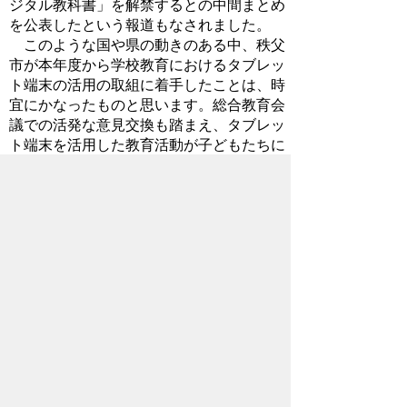
ジタル教科書」を解禁するとの中間まとめ
を公表したという報道もなされました。
このような国や県の動きのある中、秩父
市が本年度から学校教育におけるタブレッ
ト端末の活用の取組に着手したことは、時
宜にかなったものと思います。総合教育会
議での活発な意見交換も踏まえ、タブレッ
ト端末を活用した教育活動が子どもたちに
とっていい教育効果をあげるようしっかり
と取り組んでまいります。
2016年6月9日
お問い合わせ先
教育委員会事務局
教育総務課
所在地/〒368-8686 秩父市熊木町8番15
号 (歴史文化伝承館2階)
電話番号/
0494-25-5227
FAX/ 0494-23-
9294
メールでのお問い合わせはこちらから
翻訳ツールを使用している方のメールで
のお問い合わせはこちらから