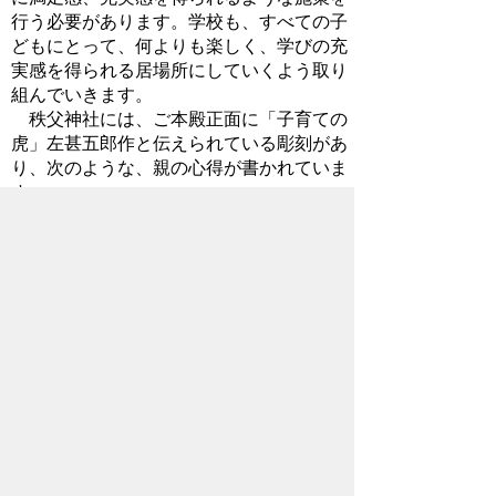
行う必要があります。学校も、すべての子
どもにとって、何よりも楽しく、学びの充
実感を得られる居場所にしていくよう取り
組んでいきます。
秩父神社には、ご本殿正面に「子育ての
虎」左甚五郎作と伝えられている彫刻があ
り、次のような、親の心得が書かれていま
す。
赤子には肌を離すな
幼児には手を離すな
子どもには眼を離すな
若者には心を離すな
ハイテクの時代にあって、「子育ての
虎」に学び、子どもから眼を離さず、若者
から心を離さない方策を考えていきたいと
思います。
2016年9月23日
お問い合わせ先