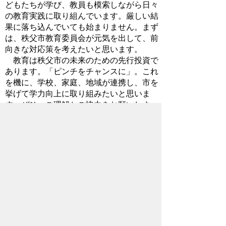
どもたちが学び、教員も模索しながら日々
の教育実践に取り組んでいます。厳しい結
果に落ち込んでいても始まりません。まず
は、秩父市教育委員会が元気を出して、前
向きな対応策を考えたいと思います。
教育は秩父市の未来のための先行投資で
あります。「ピンチをチャンスに」。これ
を機に、学校、家庭、地域が連携し、市を
挙げて学力向上に取り組みたいと思いま
す。ぜひ、ご理解とご協力をお願いしま
す。
2015年9月9日
お問い合わせ先
教育委員会事務局
教育総務課
所在地/〒368-8686 秩父市熊木町8番15
号 (歴史文化伝承館2階)
電話番号/
0494-25-5227
FAX/ 0494-23-
9294