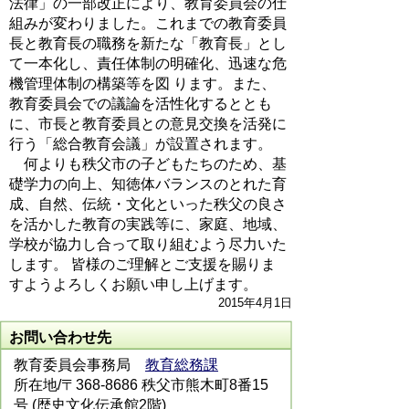
法律」の一部改正により、教育委員会の仕
組みが変わりました。これまでの教育委員
長と教育長の職務を新たな「教育長」とし
て一本化し、責任体制の明確化、迅速な危
機管理体制の構築等を図 ります。また、
教育委員会での議論を活性化するととも
に、市長と教育委員との意見交換を活発に
行う「総合教育会議」が設置されます。
何よりも秩父市の子どもたちのため、基
礎学力の向上、知徳体バランスのとれた育
成、自然、伝統・文化といった秩父の良さ
を活かした教育の実践等に、家庭、地域、
学校が協力し合って取り組むよう尽力いた
します。 皆様のご理解とご支援を賜りま
すようよろしくお願い申し上げます。
2015年4月1日
お問い合わせ先
教育委員会事務局
教育総務課
所在地/〒368-8686 秩父市熊木町8番15
号 (歴史文化伝承館2階)