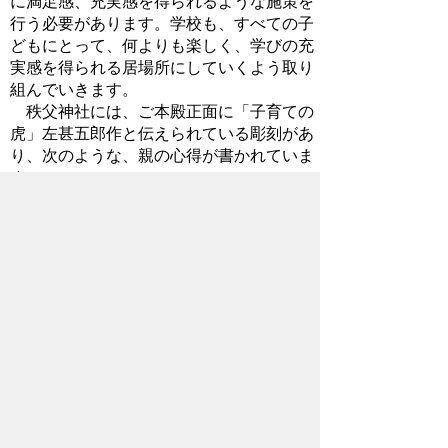
に満足感、充実感を得られるような施策を
行う必要があります。学校も、すべての子
どもにとって、何よりも楽しく、学びの充
実感を得られる居場所にしていくよう取り
組んでいきます。
秩父神社には、ご本殿正面に「子育ての
虎」左甚五郎作と伝えられている彫刻があ
り、次のような、親の心得が書かれていま
す。
赤子には肌を離すな
幼児には手を離すな
子どもには眼を離すな
若者には心を離すな
ハイテクの時代にあって、「子育ての
虎」に学び、子どもから眼を離さず、若者
から心を離さない方策を考えていきたいと
思います。
2016年9月23日
お問い合わせ先