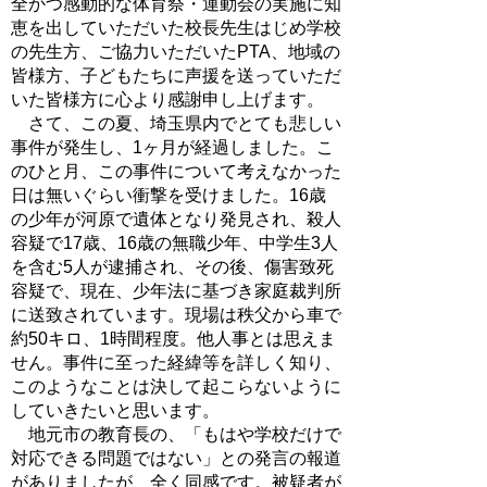
全かつ感動的な体育祭・運動会の実施に知
恵を出していただいた校長先生はじめ学校
の先生方、ご協力いただいたPTA、地域の
皆様方、子どもたちに声援を送っていただ
いた皆様方に心より感謝申し上げます。
さて、この夏、埼玉県内でとても悲しい
事件が発生し、1ヶ月が経過しました。こ
のひと月、この事件について考えなかった
日は無いぐらい衝撃を受けました。16歳
の少年が河原で遺体となり発見され、殺人
容疑で17歳、16歳の無職少年、中学生3人
を含む5人が逮捕され、その後、傷害致死
容疑で、現在、少年法に基づき家庭裁判所
に送致されています。現場は秩父から車で
約50キロ、1時間程度。他人事とは思えま
せん。事件に至った経緯等を詳しく知り、
このようなことは決して起こらないように
していきたいと思います。
地元市の教育長の、「もはや学校だけで
対応できる問題ではない」との発言の報道
がありましたが、全く同感です。被疑者が