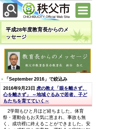
平成28年度教育長からのメ
ッセージ
「
September 2016
」で絞込み
2016年9月23日
虎の教え「眼を離さず、
心を離さず」 ～地域ぐるみで若者、子ど
もたちを育てていく～
2学期もひと月ほど経ちました。体育
祭・運動会もお天気に恵まれ、事故も無
く、成功裡に終えることができました。安