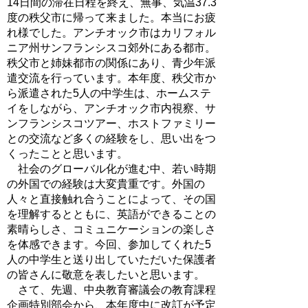
14日間の滞在日程を終え、無事、気温37.3
度の秩父市に帰って来ました。本当にお疲
れ様でした。アンチオック市はカリフォル
ニア州サンフランシスコ郊外にある都市。
秩父市と姉妹都市の関係にあり、青少年派
遣交流を行っています。本年度、秩父市か
ら派遣された5人の中学生は、ホームステ
イをしながら、アンチオック市内視察、サ
ンフランシスコツアー、ホストファミリー
との交流など多くの経験をし、思い出をつ
くったことと思います。
社会のグローバル化が進む中、若い時期
の外国での経験は大変貴重です。外国の
人々と直接触れ合うことによって、その国
を理解するとともに、英語ができることの
素晴らしさ、コミュニケーションの楽しさ
を体感できます。今回、参加してくれた5
人の中学生と送り出していただいた保護者
の皆さんに敬意を表したいと思います。
さて、先週、中央教育審議会の教育課程
企画特別部会から、本年度中に改訂が予定