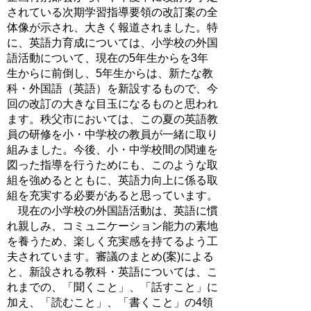
されている次期学習指導要領の改訂案の全
体像が示され、大きく報道されました。特
に、英語力育成については、小学校の外国
語活動について、現在の5年生からを3年
生からに前倒し、5年生からは、新たな教
科・外国語（英語）を新設するもので、今
回の改訂の大きな目玉になるものと思われ
ます。秩父市においては、この夏の英語教
員の研修を小・中学校の教員が一緒に取り
組みました。今後、小・中学校間の関連を
図った指導を行うためにも、このような取
組を強めるとともに、英語力向上に係る取
組を充実する必要があると思っています。
現在の小学校の外国語活動は、英語に慣
れ親しみ、コミュニケーション能力の素地
を養うため、楽しく充実感を持てるよう工
夫されています。審議のまとめ(案)による
と、新設される教科・英語については、こ
れまでの、「聞くこと」、「話すこと」に
加え、「読むこと」、「書くこと」の4領