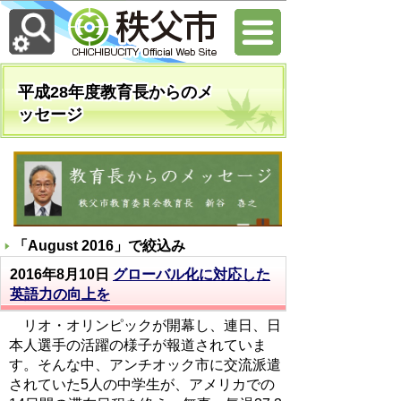
平成28年度教育長からのメ
ッセージ
「
August 2016
」で絞込み
2016年8月10日
グローバル化に対応した
英語力の向上を
リオ・オリンピックが開幕し、連日、日
本人選手の活躍の様子が報道されていま
す。そんな中、アンチオック市に交流派遣
されていた5人の中学生が、アメリカでの