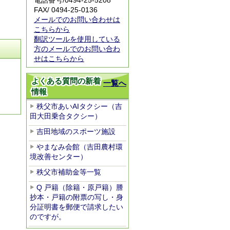
電話番号/
0494-25-5208
FAX/ 0494-25-0136
メールでのお問い合わせは
こちらから
翻訳ツールを使用している
方のメールでのお問い合わ
せはこちらから
よくある質問の新着
一覧へ
情報
秩父市あいAIタクシー（吉
田大田乗合タクシー）
吉田地域のスポーツ施設
やまなみ会館（吉田農村環
境改善センター）
秩父市補助金等一覧
Q 戸籍（除籍・原戸籍）謄
抄本・戸籍の附票の写し・身
分証明書を郵便で請求したい
のですが。