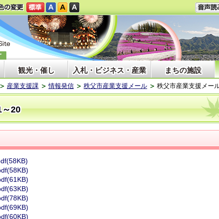
観光・催し
入札・ビジネス・産業
まちの施設
産業支援課
情報発信
秩父市産業支援メール
秩父市産業支援メール vo
1～20
f(58KB)
f(58KB)
f(61KB)
f(63KB)
f(78KB)
f(69KB)
f(60KB)