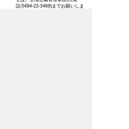
話:0494-22-3469)までお願いしま
す。
お問い合わせ先
環境部
聖地公園管理事務所
所在地/〒368-0004 秩父市山田990番地
電話番号/
0494-22-3469
FAX/ 0494-25-
1132
メールでのお問い合わせはこちらから
翻訳ツールを使用している方のメールで
のお問い合わせはこちらから
ホームページについて
サイトの使い方
ご
意見・ご要望
秩父市へのアクセス
Copyright© City of CHICHIBU
All Rights Reserved.
掲載記事、写真の無断転載を禁止します。
秩父市役所（法人番号：1000020112071）