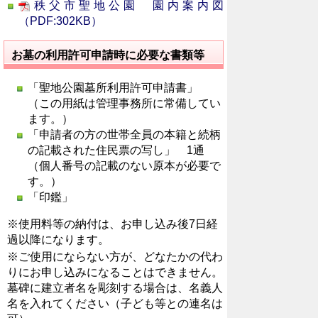
秩父市聖地公園 園内案内図
（PDF:302KB）
お墓の利用許可申請時に必要な書類等
「聖地公園墓所利用許可申請書」
（この用紙は管理事務所に常備してい
ます。）
「申請者の方の世帯全員の本籍と続柄
の記載された住民票の写し」 1通
（個人番号の記載のない原本が必要で
す。）
「印鑑」
※使用料等の納付は、お申し込み後7日経
過以降になります。
※ご使用にならない方が、どなたかの代わ
りにお申し込みになることはできません。
墓碑に建立者名を彫刻する場合は、名義人
名を入れてください（子ども等との連名は