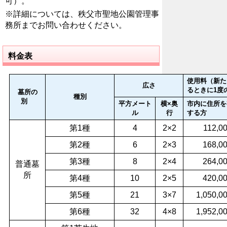
可）。
※詳細については、秩父市聖地公園管理事
務所までお問い合わせください。
料金表
使用料（新た
広さ
るときに1度
墓所の
種別
別
平方メート
横×奥
市内に住所を
ル
行
する方
第1種
4
2×2
112,0
第2種
6
2×3
168,0
第3種
8
2×4
264,0
普通墓
所
第4種
10
2×5
420,0
第5種
21
3×7
1,050,0
第6種
32
4×8
1,952,0