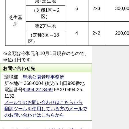
第1芝生地
6
2×3
300,0
（芝種1区～2
区）
芝生墓
所
第2芝生地
4
2×2
200,0
（芝種3区～18
区）
※金額は令和元年10月1日現在のもので、
単位は円です。
お問い合わせ先
環境部
聖地公園管理事務所
所在地/〒368-0004 秩父市山田990番地
電話番号/
0494-22-3469
FAX/ 0494-25-
1132
メールでのお問い合わせはこちらから
翻訳ツールを使用している方のメールで
のお問い合わせはこちらから