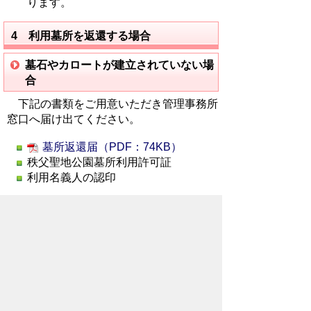
ります。
4 利用墓所を返還する場合
墓石やカロートが建立されていない場
合
下記の書類をご用意いただき管理事務所
窓口へ届け出てください。
墓所返還届（PDF：74KB）
秩父聖地公園墓所利用許可証
利用名義人の認印
※墓所管理料に未納がある方の返還届は受
理できませんのでご注意ください。
※墓所利用許可申請の日から3年以内で未
使用の場合は、聖地公園条例施行規則第
23条の規定により使用料の2分の1を還付
することができます。
※利用者がすでに亡くなっている場合は
承