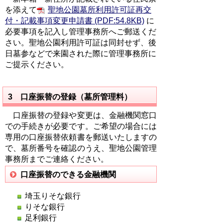
を添えて
聖地公園墓所利用許可証再交
付・記載事項変更申請書 (PDF:54.8KB)
に
必要事項を記入し管理事務所へご郵送くだ
さい。聖地公園利用許可証は同封せず、後
日墓参などで来園された際に管理事務所に
ご提示ください。
3 口座振替の登録（墓所管理料）
口座振替の登録や変更は、金融機関窓口
での手続きが必要です。
ご希望の場合には
専用の口座振替依頼書を郵送いたしますの
で、墓所番号を確認のうえ、聖地公園管理
事務所までご連絡ください。
口座振替のできる金融機関
埼玉りそな銀行
りそな銀行
足利銀行