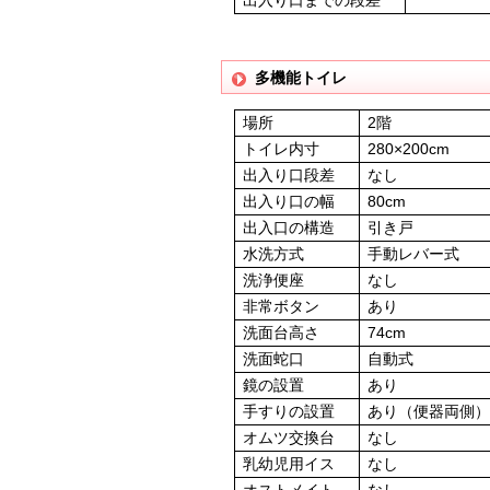
多機能トイレ
場所
2階
トイレ内寸
280×200cm
出入り口段差
なし
出入り口の幅
80cm
出入口の構造
引き戸
水洗方式
手動レバー式
洗浄便座
なし
非常ボタン
あり
洗面台高さ
74cm
洗面蛇口
自動式
鏡の設置
あり
手すりの設置
あり（便器両側
オムツ交換台
なし
乳幼児用イス
なし
オストメイト
なし