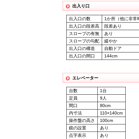
出入り口
出入口の数
1か所（他に非常
出入口の段差高
段差あり
スロープの有無
あり
スロープの勾配
緩やか
出入口の構造
自動ドア
出入口の間口
144cm
エレベーター
台数
1台
定員
9人
間口
80cm
内寸法
110×140cm
操作盤の高さ
100cm
鏡の設置
あり
点字表示
あり