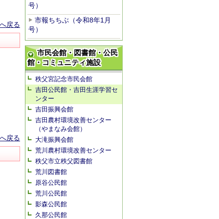
号）
市報ちちぶ（令和8年1月
へ戻る
号）
市民会館・図書館・公民
館・コミュニティ施設
秩父宮記念市民会館
吉田公民館・吉田生涯学習セ
ンター
吉田振興会館
吉田農村環境改善センター
（やまなみ会館）
へ戻る
大滝振興会館
荒川農村環境改善センター
秩父市立秩父図書館
荒川図書館
原谷公民館
荒川公民館
影森公民館
久那公民館