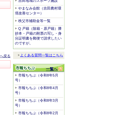
吉田地域のスポーツ施設
やまなみ会館（吉田農村環
境改善センター）
秩父市補助金等一覧
Q 戸籍（除籍・原戸籍）謄
抄本・戸籍の附票の写し・身
分証明書を郵便で請求したい
のですが。
よくある質問一覧はこちら
へ戻る
市報ちちぶ
一覧へ
市報ちちぶ（令和8年5月
号）
市報ちちぶ（令和8年4月
号）
市報ちちぶ（令和8年3月
号）
市報ちちぶ（令和8年2月