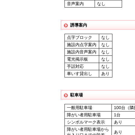
音声案内
なし
誘導案内
点字ブロック
なし
施設内点字案内
なし
施設内音声案内
なし
電光掲示板
なし
手話対応
なし
車いす貸出し
あり
駐車場
一般用駐車場
100台（
障がい者用駐車場
1台
シンボルマーク表示
あり
障がい者用駐車場から
あり
出入り口までの段差