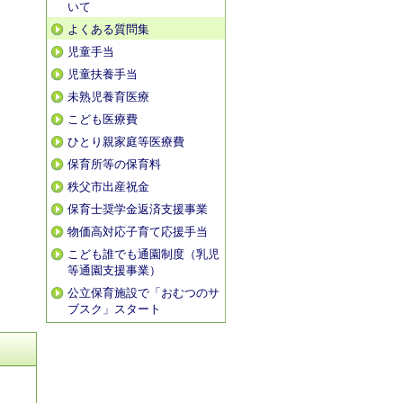
いて
よくある質問集
児童手当
児童扶養手当
未熟児養育医療
こども医療費
ひとり親家庭等医療費
保育所等の保育料
秩父市出産祝金
保育士奨学金返済支援事業
物価高対応子育て応援手当
こども誰でも通園制度（乳児
等通園支援事業）
公立保育施設で「おむつのサ
ブスク」スタート