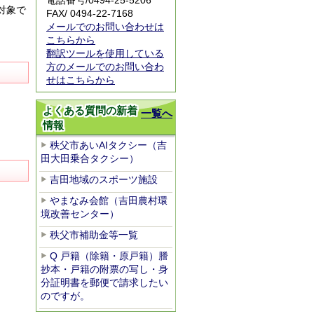
電話番号/
0494-25-5206
対象で
FAX/ 0494-22-7168
メールでのお問い合わせは
。
こちらから
翻訳ツールを使用している
方のメールでのお問い合わ
せはこちらから
よくある質問の新着
一覧へ
情報
秩父市あいAIタクシー（吉
田大田乗合タクシー）
吉田地域のスポーツ施設
やまなみ会館（吉田農村環
境改善センター）
秩父市補助金等一覧
Q 戸籍（除籍・原戸籍）謄
抄本・戸籍の附票の写し・身
分証明書を郵便で請求したい
のですが。