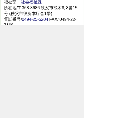
福祉部
社会福祉課
所在地/〒368-8686 秩父市熊木町8番15
号 (秩父市役所本庁舎1階)
電話番号/
0494-25-5204
FAX/ 0494-22-
7168
メールでのお問い合わせはこちらから
翻訳ツールを使用している方のメールで
のお問い合わせはこちらから
ホームページについて
サイトの使い方
ご
意見・ご要望
秩父市へのアクセス
Copyright© City of CHICHIBU
All Rights Reserved.
掲載記事、写真の無断転載を禁止します。
秩父市役所（法人番号：1000020112071）
〒368-8686
埼玉県秩父市熊木町8番15号
電話：
0494-22-2211
（代表）