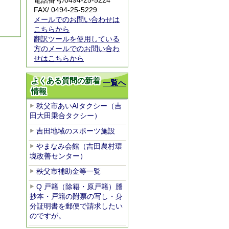
電話番号/
0494-25-5224
FAX/ 0494-25-5229
メールでのお問い合わせは
こちらから
翻訳ツールを使用している
方のメールでのお問い合わ
せはこちらから
よくある質問の新着
一覧へ
情報
秩父市あいAIタクシー（吉
田大田乗合タクシー）
吉田地域のスポーツ施設
やまなみ会館（吉田農村環
境改善センター）
秩父市補助金等一覧
Q 戸籍（除籍・原戸籍）謄
抄本・戸籍の附票の写し・身
分証明書を郵便で請求したい
のですが。