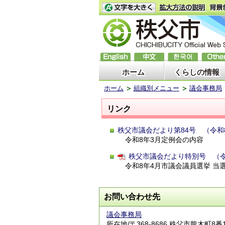
ホーム
くらしの情報
ホーム
組織別メニュー
議会事務局
リンク
秩父市議会だより第84号 （令和
令和8年3月定例会の内容
秩父市議会だより特別号 （令
令和8年4月市議会議員選挙 当
お問い合わせ先
議会事務局
所在地/〒368-8686 秩父市熊木町8