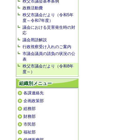
秩父市議会基本条例
政務活動費
秩父市議会だより（令和5年
度～令和7年度）
議会における災害発生時の対
応
議会用語解説
行政視察受け入れのご案内
市議会議員の請負の状況の公
表
秩父市議会だより（令和8年
度～）
組織別メニュー
各課連絡先
企画政策部
総務部
財務部
市民部
福祉部
保健医療部