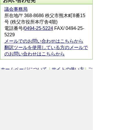
お問い合わせ先
議会事務局
所在地/〒368-8686 秩父市熊木町8番15
号 (秩父市役所本庁舎4階)
電話番号/
0494-25-5224
FAX/ 0494-25-
5229
メールでのお問い合わせはこちらから
翻訳ツールを使用している方のメールで
のお問い合わせはこちらから
ホームページについて
サイトの使い方
ご
意見・ご要望
秩父市へのアクセス
Copyright© City of CHICHIBU
All Rights Reserved.
掲載記事、写真の無断転載を禁止します。
秩父市役所（法人番号：1000020112071）
〒368-8686
埼玉県秩父市熊木町8番15号