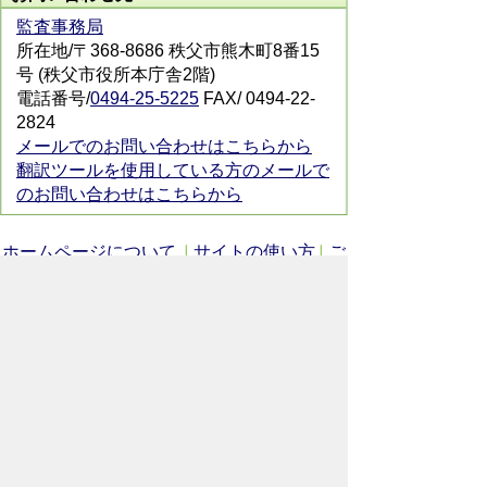
監査事務局
所在地/〒368-8686 秩父市熊木町8番15
号 (秩父市役所本庁舎2階)
電話番号/
0494-25-5225
FAX/ 0494-22-
2824
メールでのお問い合わせはこちらから
翻訳ツールを使用している方のメールで
のお問い合わせはこちらから
ホームページについて
サイトの使い方
ご
意見・ご要望
秩父市へのアクセス
Copyright© City of CHICHIBU
All Rights Reserved.
掲載記事、写真の無断転載を禁止します。
秩父市役所（法人番号：1000020112071）
〒368-8686
埼玉県秩父市熊木町8番15号