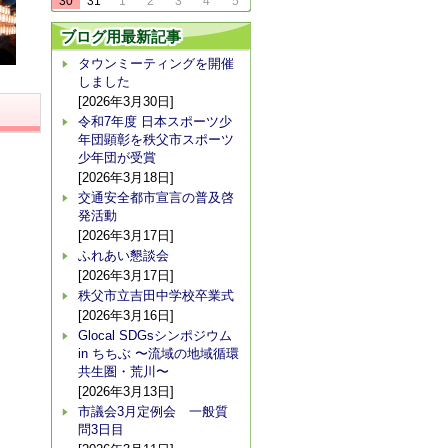
30
31
1
2
3
4
5
ブログ用最新記事
タウンミーティングを開催
しました
[2026年3月30日]
令和7年度 日本スポーツ少
年団顕彰を秩父市スポーツ
少年団が受賞
[2026年3月18日]
交通安全都市宣言の普及啓
発活動
[2026年3月17日]
ふれあい懇談会
[2026年3月17日]
秩父市立吉田中学校卒業式
[2026年3月16日]
Glocal SDGsシンポジウム
in ちちぶ 〜流域の地域循環
共生圏・荒川〜
[2026年3月13日]
市議会3月定例会 一般質
問3日目