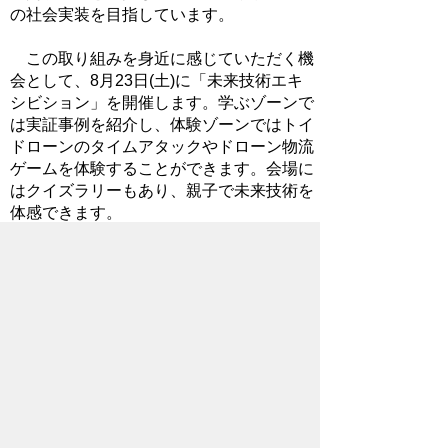
の社会実装を目指しています。
この取り組みを身近に感じていただく機
会として、8月23日(土)に「未来技術エキ
シビション」を開催します。学ぶゾーンで
は実証事例を紹介し、体験ゾーンではトイ
ドローンのタイムアタックやドローン物流
ゲームを体験することができます。会場に
はクイズラリーもあり、親子で未来技術を
体感できます。
また、同日には第2回ロボコンin FIND秩
父杯も歴史文化伝承館1階で開催されてい
ます。ぜひお越しください。
イベントを通じて、先端技術を日常生活
でより実感していただきたいと思います！
2025年8月18日
ホームページについて
サイトの使い方
ご
意見・ご要望
秩父市へのアクセス