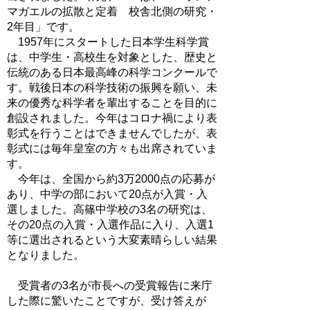
マガエルの拡散と定着 校舎北側の研究・
2年目」です。
1957年にスタートした日本学生科学賞
は、中学生・高校生を対象とした、歴史と
伝統のある日本最高峰の科学コンクールで
す。戦後日本の科学技術の振興を願い、未
来の優秀な科学者を輩出することを目的に
創設されました。今年はコロナ禍により表
彰式を行うことはできませんでしたが、表
彰式には毎年皇室の方々も出席されていま
す。
今年は、全国から約3万2000点の応募が
あり、中学の部において20点が入賞・入
選しました。高篠中学校の3名の研究は、
その20点の入賞・入選作品に入り、入選1
等に選出されるという大変素晴らしい結果
となりました。
受賞者の3名が市長への受賞報告に来庁
した際に驚いたことですが、受け答えが