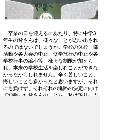
卒業の日を迎えるにあたり、特に中学3
年生の皆さんは、様々なことが思い出され
るのではないでしょうか。学校の休校、部
活動や各大会の中止、修学旅行の中止や各
学校行事の縮小等、様々な制限が加えら
れ、本来の学校生活を楽しむことができな
かったかもしれません。辛く苦しいこと、
悔しいことも多かったと思いますが、それ
にも負けず、それぞれの進路の決定に向け
て頑張った皆さんのことを、私は誇りに思
います。
3月8日は県立高校の合格発表日です。
これで、ほとんどの生徒の進路が決定しま
す。皆さんの目標は、「夢の実現」だと思
います。自分の夢の実現を目指して、それ
ぞれの道で自分自身を磨く努力をしてほし