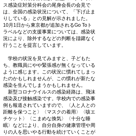
ス感染症対策分科会の尾身会長の会見で
は、全国の感染状況について、「下げ止ま
りしている」との見解が示されました。
10月1日から東京都が追加されるGo Toト
ラベルなどの支援事業については、感染状
況により、除外するなどの判断を躊躇なく
行うことを提言しています。
学校の状況を見てみますと、子どもた
ち、教職員にやや緊張感が無くなっている
ように感じます。この状況に慣れてしまっ
たのかもしれませんが、この慣れが新たな
感染を生んでしまうかもしれません。
新型コロナウイルスの感染経路は、飛沫
感染及び接触感染です。学校内での感染事
例も報道されていますので、〈人と人との
距離を保つこと〉〈マスクの着用〉〈咳エ
チケット〉〈こまめな換気〉〈十分な睡
眠〉などにより、自分自身の健康管理や周
りの人を思いやる行動を続けていくことが