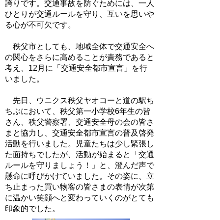
誇りです。交通事故を防ぐためには、一人
ひとりが交通ルールを守り、互いを思いや
る心が不可欠です。
秩父市としても、地域全体で交通安全へ
の関心をさらに高めることが責務であると
考え、12月に「交通安全都市宣言」を行
いました。
先日、ウニクス秩父ヤオコーと道の駅ち
ちぶにおいて、秩父第一小学校6年生の皆
さん、秩父警察署、交通安全母の会の皆さ
まと協力し、交通安全都市宣言の普及啓発
活動を行いました。児童たちは少し緊張し
た面持ちでしたが、活動が始まると「交通
ルールを守りましょう！」と、澄んだ声で
懸命に呼びかけていました。その姿に、立
ち止まった買い物客の皆さまの表情が次第
に温かい笑顔へと変わっていくのがとても
印象的でした。