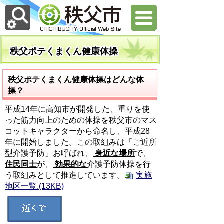
秩父ポテくまくん健康体操
秩父ポテくまくん健康体操はどんな体
操？
平成14年に高知市が開発した、重りを使
った筋力向上のための体操を秩父市のマス
コットキャラクターから命名し、平成28
年に開始しました。この取組みは「ご近所
型介護予防」お呼ばれ、
身近な場所
で、
住民同士
が、
効果的な
介護予防体操を行
う取組みとして推進しています。
実施
地区一覧.(13KB)