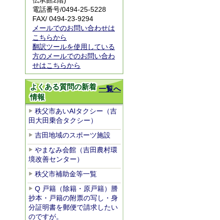
伝承館2階)
電話番号/
0494-25-5228
FAX/ 0494-23-9294
メールでのお問い合わせは
こちらから
翻訳ツールを使用している
方のメールでのお問い合わ
せはこちらから
よくある質問の新着
一覧へ
情報
秩父市あいAIタクシー（吉
田大田乗合タクシー）
吉田地域のスポーツ施設
やまなみ会館（吉田農村環
境改善センター）
秩父市補助金等一覧
Q 戸籍（除籍・原戸籍）謄
抄本・戸籍の附票の写し・身
分証明書を郵便で請求したい
のですが。