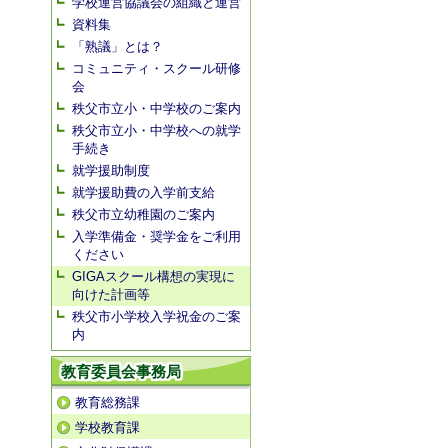
学校運営協議会の組織と運営
資料集
「熟議」とは？
コミュニティ・スクール研修
会
秩父市立小・中学校のご案内
秩父市立小・中学校への就学
手続き
就学援助制度
就学援助費の入学前支給
秩父市立幼稚園のご案内
入学準備金・奨学金をご利用
ください
GIGAスクール構想の実現に
向けた計画等
秩父市小学校入学祝金のご案
内
教育委員会事務局
教育総務課
学校教育課