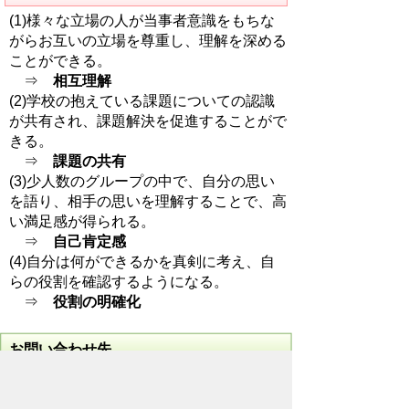
(1)様々な立場の人が当事者意識をもちな
がらお互いの立場を尊重し、理解を深める
ことができる。
⇒
相互理解
(2)学校の抱えている課題についての認識
が共有され、課題解決を促進することがで
きる。
⇒
課題の共有
(3)少人数のグループの中で、自分の思い
を語り、相手の思いを理解することで、高
い満足感が得られる。
⇒
自己肯定感
(4)自分は何ができるかを真剣に考え、自
らの役割を確認するようになる。
⇒
役割の明確化
お問い合わせ先
教育委員会事務局
学校教育課
所在地/〒368-8686 秩父市熊木町8番15