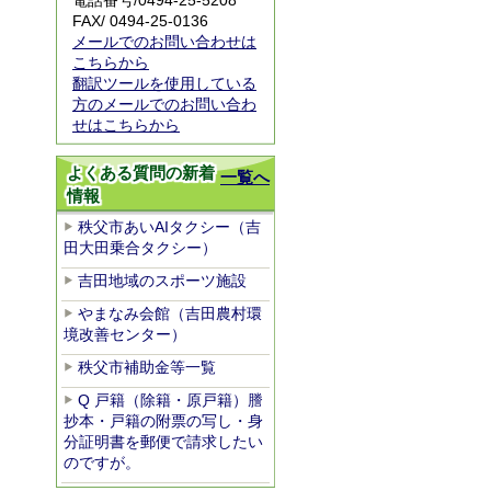
電話番号/
0494-25-5208
FAX/ 0494-25-0136
メールでのお問い合わせは
こちらから
翻訳ツールを使用している
方のメールでのお問い合わ
せはこちらから
よくある質問の新着
一覧へ
情報
秩父市あいAIタクシー（吉
田大田乗合タクシー）
吉田地域のスポーツ施設
やまなみ会館（吉田農村環
境改善センター）
秩父市補助金等一覧
Q 戸籍（除籍・原戸籍）謄
抄本・戸籍の附票の写し・身
分証明書を郵便で請求したい
のですが。