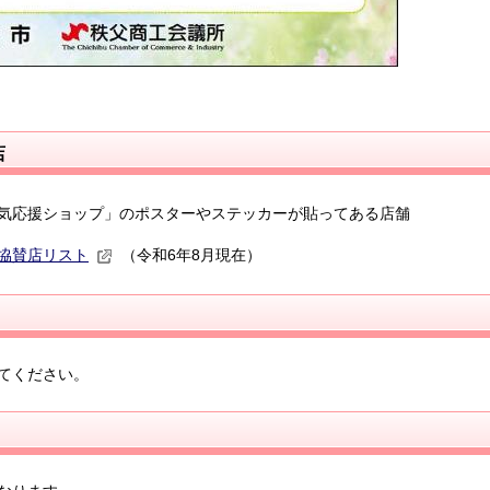
店
気応援ショップ」のポスターやステッカーが貼ってある店舗
協賛店リスト
（令和6年8月現在）
てください。