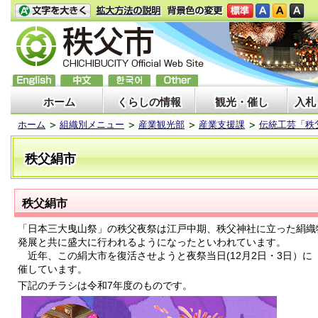
ホーム
くらしの情報
観光・催し
入札
ホーム
組織別メニュー
産業観光部
産業支援課
伝統工芸「秩
秩父絹市
秩父絹市
「日本三大曳山祭」の秩父夜祭は江戸中期、秩父神社に立った絹織
発展と共に盛大に行われるようになったといわれています。
近年、この絹大市を復活させようと夜祭当日(12月2日・3日）に
催しています。
下記のチラシは令和7年度のものです。