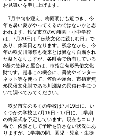
お見舞いを申し上げます。
7月中旬を迎え、梅雨明けも近づき、今
年も暑い夏がやってくるのではないかと思
われます。秩父市立の幼稚園・小中学校
は、7月20日は「伝統文化に親しむ日」で
あり、休業日となります。残念ながら、今
年の秩父川瀬祭も従来とは異なり自粛され
た祭となりますが、各町会で所有している
8基の笠鉾と屋台は、市指定有形民俗文化
財です。是非この機会に、書物やインター
ネット等を使って、笠鉾や屋台、市指定無
形民俗文化財である川瀬祭の民俗行事につ
いて調べてみてください。
秩父市立の多くの学校は7月19日に、い
くつかの学校は7月16日・17日に、1学期
の終業式を予定しています。現在もコロナ
禍で、依然として予断を許さない状況にあ
りますが、1学期の間、園児・児童・生徒