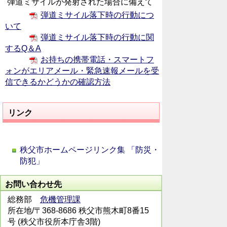
弾道ミサイルが発射された場合に備えて
弾道ミサイル落下時の行動につ
いて
弾道ミサイル落下時の行動に関
するQ＆A
お持ちの携帯電話・スマートフ
ォンがエリアメール・緊急速報メールを受
信できるかどうかの確認方法
リンク
秩父市ホームページリンク集 「防災・
防犯」
お問い合わせ先
総務部
危機管理課
所在地/〒368-8686 秩父市熊木町8番15
号 (秩父市役所本庁舎3階)