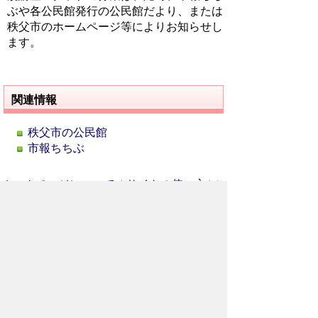
ぶや各公民館発行の公民館だより、または
秩父市のホームページ等によりお知らせし
ます。
関連情報
秩父市の公民館
市報ちちぶ
ホームページについて
サイトの使い方
ご
意見・ご要望
秩父市へのアクセス
Copyright© City of CHICHIBU
All Rights Reserved.
掲載記事、写真の無断転載を禁止します。
秩父市役所（法人番号：1000020112071）
〒368-8686