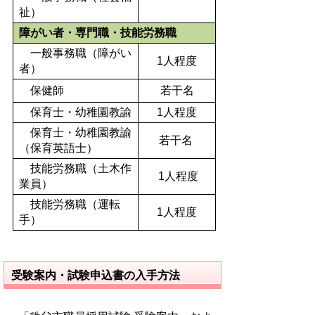
祉）
障がい者・専門職・技能労務職
一般事務職（障がい
1人程度
者）
保健師
若干名
保育士・幼稚園教諭
1人程度
保育士・幼稚園教諭
若干名
（保育英語士）
技能労務職（土木作
1人程度
業員）
技能労務職（運転
1人程度
手）
受験案内・試験申込書の入手方法