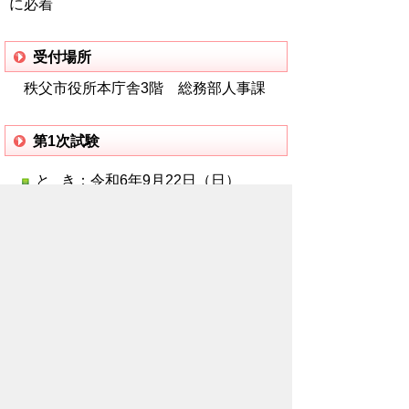
に必着
受付場所
秩父市役所本庁舎3階 総務部人事課
第1次試験
と き：令和6年9月22日（日）
ところ：秩父市役所
ダウンロード
秩父市職員採用試験 受験案内【試験
実施要項】(356KB)