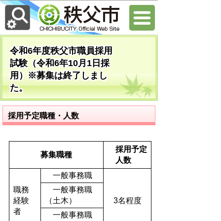
令和6年度秩父市職員採用
試験（令和6年10月1日採
用）※募集は終了しまし
た。
採用予定職種・人数
採用予定
募集職種
人数
一般事務職
職務
一般事務職
経験
（土木）
3名程度
者
一般事務職