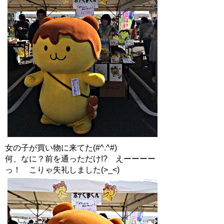
女の子が買い物に来てた(#^.^#)
何、なに？前を通っただけ!? えーーーー
っ！ こりゃ失礼しました(>_<)