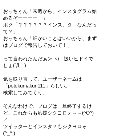
おっちゃん「来週から、インスタグラム始
めるぞーーーー！」
ボク「？？？？？？インス、タ なんだっ
て？」
おっちゃん「細かいことはいいから、まず
はブログで報告しておいて！」
って言われたんだぁ(>_<) 扱いヒドイで
しょ(´Д｀)
気を取り直して。ユーザーネームは
「potekumakun111」らしい。
検索してみてくり。
そんなわけで、ブログは一旦終了するけ
ど、これからも応援シクヨロォ～～(^O^)
／
ツイッターとインスタ？もシクヨロォ
(^_^;)