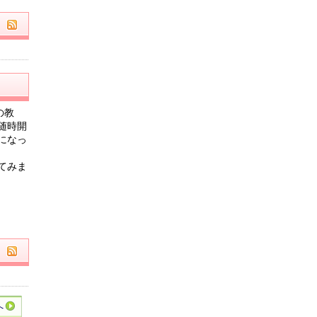
の教
随時開
になっ
てみま
へ