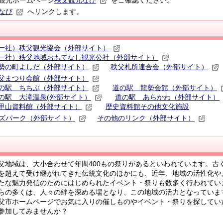
観光ホームページ
秩父観光なび
をご確認ください。
なび
へリンクします。
一社）秩父観光協会（外部サイト）
一社）秩父地域おもてなし観光公社（外部サイト）
勢の町よしだ（外部サイト）
秩父札所連合会（外部サイト）
父まつり会館（外部サイト）
の駅 ちちぶ（外部サイト）
道の駅 龍勢会館（外部サイト）
の駅 大滝温泉(外部サイト）
道の駅 あらかわ（外部サイト）
甲山資料館（外部サイト）
歴史資料館その他文化施設
ズパーク（外部サイト）
その他のリンク（外部サイト）
地域は、大小合わせて年間400もの祭りがあるといわれています。古
を超えて受け継がれてきた伝統文化のほかにも、近年、地域の活性化や
たな魅力発信のためにはじめられたイベント・祭りも数多く行われてい
らの多くは、人々の絆を深める場となり、この地域の活力となっていま
市ホームページでお気に入りの催しものやイベント・祭りを探してい
参加してみませんか？