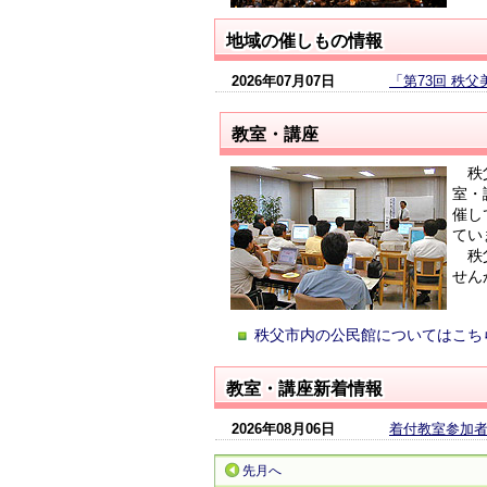
地域の催しもの情報
2026年07月07日
「第73回 秩
教室・講座
秩父
室・
催し
てい
秩父
せん
秩父市内の公民館についてはこち
教室・講座新着情報
2026年08月06日
着付教室参加
先月へ