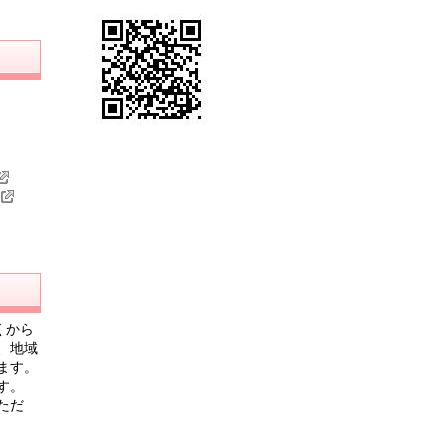
くから
、地域
ます。
す。
ただ