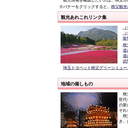
観光情報を確認したい方は、秩父市
※バナーをクリックすると、
秩父観光
観光あれこれリンク集
（
（
龍
秩
道
道
武
埼玉トヨペット秩父グリーンミュー
地域の催しもの
秩父
世代
の新
それ
秩父
き、