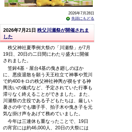
2026年7月28日
先頭にもどる
2026年7月21日
秩父川瀬祭が開催されま
した
秩父神社夏季例大祭の「川瀬祭」が7月
19日、20日の二日間にわたり盛大に開催
されました。
笠鉾4基・屋台4基の曳き廻しのほか
に、悪疫退散を願う天王柱立て神事や荒川
で約400キロの秩父神社神輿が禊をする神
輿洗いの儀式など、予定されていた行事も
滞りなく終えることができました。また、
川瀬祭の主役である子どもたちは、厳しい
暑さの中でも囃子手、拍子木や曳き子を元
気な掛け声をあげて務めていました。
今年は三連休も重なったことで、19日
の宵宮には約46,000人、20日の大祭には