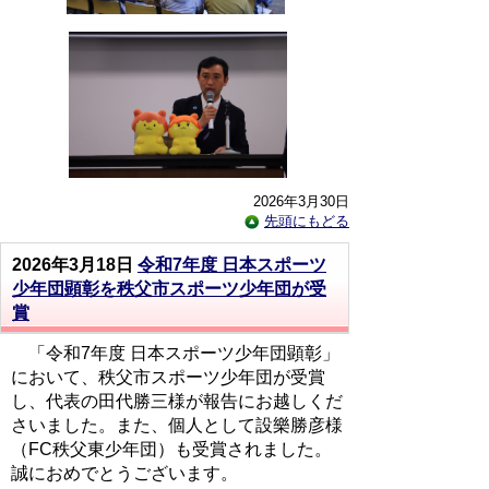
2026年3月30日
先頭にもどる
2026年3月18日
令和7年度 日本スポーツ
少年団顕彰を秩父市スポーツ少年団が受
賞
「令和7年度 日本スポーツ少年団顕彰」
において、秩父市スポーツ少年団が受賞
し、代表の田代勝三様が報告にお越しくだ
さいました。また、個人として設樂勝彦様
（FC秩父東少年団）も受賞されました。
誠におめでとうございます。