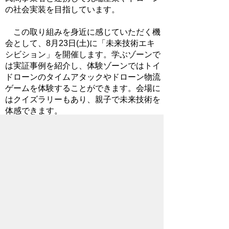
の社会実装を目指しています。
この取り組みを身近に感じていただく機
会として、8月23日(土)に「未来技術エキ
シビション」を開催します。学ぶゾーンで
は実証事例を紹介し、体験ゾーンではトイ
ドローンのタイムアタックやドローン物流
ゲームを体験することができます。会場に
はクイズラリーもあり、親子で未来技術を
体感できます。
また、同日には第2回ロボコンin FIND秩
父杯も歴史文化伝承館1階で開催されてい
ます。ぜひお越しください。
イベントを通じて、先端技術を日常生活
でより実感していただきたいと思います！
2025年8月18日
ホームページについて
サイトの使い方
ご
意見・ご要望
秩父市へのアクセス