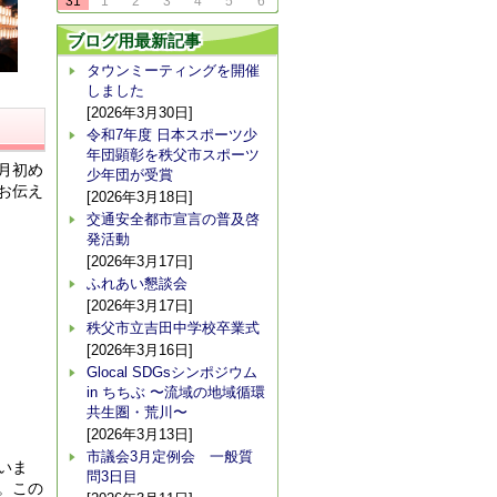
31
1
2
3
4
5
6
ブログ用最新記事
タウンミーティングを開催
しました
[2026年3月30日]
令和7年度 日本スポーツ少
年団顕彰を秩父市スポーツ
月初め
少年団が受賞
お伝え
[2026年3月18日]
交通安全都市宣言の普及啓
発活動
[2026年3月17日]
ふれあい懇談会
[2026年3月17日]
秩父市立吉田中学校卒業式
[2026年3月16日]
Glocal SDGsシンポジウム
in ちちぶ 〜流域の地域循環
共生圏・荒川〜
[2026年3月13日]
市議会3月定例会 一般質
いま
問3日目
。この