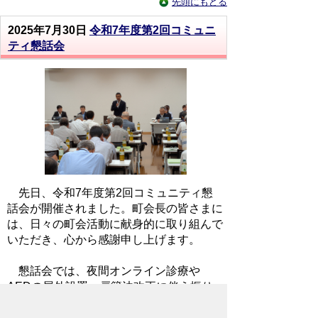
先頭にもどる
2025年7月30日
令和7年度第2回コミュニ
ティ懇話会
先日、令和7年度第2回コミュニティ懇
話会が開催されました。町会長の皆さまに
は、日々の町会活動に献身的に取り組んで
いただき、心から感謝申し上げます。
懇話会では、夜間オンライン診療や
AEDの屋外設置、戸籍法改正に伴う振り
仮名通知の発送、秩父市くらしのガイド、
市長タウンミーティング、市議会の5月臨