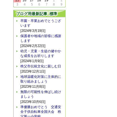
25
26
27
28
29
1
2
3
4
5
6
7
8
9
ブログ用最新記事_標準
卒園・卒業おめでとうござ
います
[2024年3月19日]
保護者や地域の皆様に感謝
します
[2024年2月22日]
幼児・児童・生徒の健やか
な成長をお祈りします
[2024年1月9日]
秩父市伝統文化に親しむ日
[2023年12月1日]
地球温暖化対策に主体的に
取り組みましょう
[2023年11月8日]
無限の可能性を伸ばし続け
ましょう
[2023年10月6日]
準優勝おめでとう 交通安
全子供自転車全国大会 秩
父第一小学校