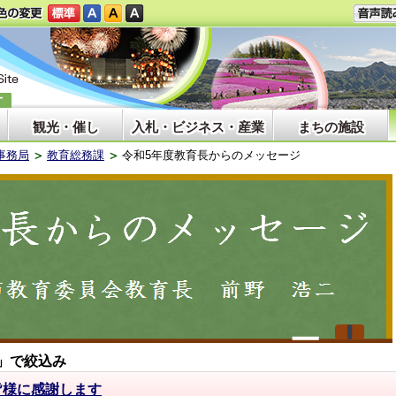
観光・催し
入札・ビジネス・産業
まちの施設
事務局
教育総務課
令和5年度教育長からのメッセージ
」で絞込み
皆様に感謝します