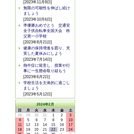
[2023年11月8日]
無限の可能性を伸ばし続け
ましょう
[2023年10月6日]
準優勝おめでとう 交通安
全子供自転車全国大会 秩
父第一小学校
[2023年8月21日]
健康の保持増進を図り、充
実した夏休みにしよう
[2023年7月14日]
熱中症に留意し、授業や行
事に一生懸命取り組もう
[2023年6月2日]
学校生活を主体的に過ごし
ましょう
[2023年5月12日]
2024年2月
日
月
火
水
木
金
土
28
29
30
31
1
2
3
4
5
6
7
8
9
10
11
12
13
14
15
16
17
18
19
20
21
22
23
24