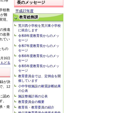
ルの導
長のメッセージ
学校教
平成27年度
とが難
教育総務課
実現、
荒川西小学校を荒川東小学校
の推進
に統合します
の改善
令和8年度教育長からのメッ
れてい
セージ
令和7年度教育長からのメッ
たちの
セージ
令和6年度教育長からのメッ
1月16日
セージ
にもどる
令和5年度教育長からのメッ
セージ
教育委員会では、定例会を開
催しています
録が決
小中学校施設の耐震診断結果
、12
の公表
に認め
施設整備計画の公表
す。
教育委員会の概要
承・発
教育長・教育委員の紹介
秩父市教育委員会後援名義申