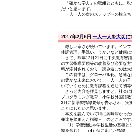
「確かな学力」の取組とともに、秩
たいと思います。
一人一人の次のステップへの旅立ち
2017年2月6日
一人一人を大切に
厳しい寒さが続いています。インフ
体調管理、手洗い、うがいなど健康に
さて、昨年12月21日に中央教育審
の学習指導要領等の改善及び必要な方
料が添付されており、読み込むのは大
この答申は、グローバル化、急速な情
の豊かな未来において、一人一人の子
いていくために教育課程を通じて初等
ざっと内容を拝見しますと、社会に
プログラミング教育、小学校外国語教
3月に新学習指導要領が告示され、実
ことにしたいと思います。
本文を読んでいて特に興味深かったの
発達を踏まえた指導－」のところです
（1）学習活動や学校生活の基盤とな
導を含む）、（4）個に応じた指導、