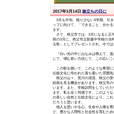
2017年3月14日
旅立ちの日に
3月も中旬、残り少ない3学期、引き
ップに向けて、「できること、分かる
ます。
さて、秩父市では、3月になると正午
前の3月に、秩父市立影森中学校の当
る歌」としてプレゼントされ、今では
『白い光の中に山なみは萌えて、遥
じて、弾む若い力信じて、この広いこ
この歌を聴いて、このような希望に
伝統文化に培われた落ち着いた雰囲気
秩父の山々、荒川の清流、秩父の景
絵画を見る機会があります。秩父市の
います。また、学校訪問をしていただ
ます。私も全く同感です。このような
の美しい自然と伝統文化により、これ
だろうと思います。
他人を思いやる心、生命や人権を尊
ど、豊かな人間性と社会性を育むため