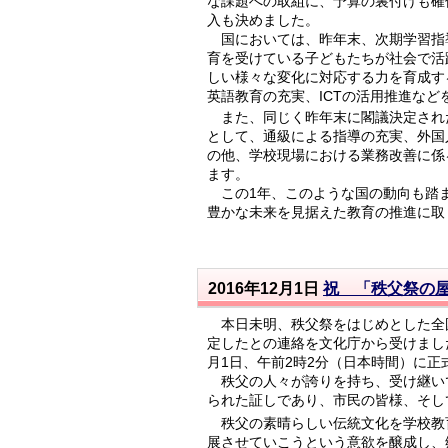
な課題への取組に、予算の裏付けも確
入も決めました。
国においては、昨年末、次期学習指
育を受けている子どもたちが社会で活
しい様々な変化に対応する力を育成す
英語教育の充実、ICTの活用推進な
また、同じく昨年末に閣議決定された
として、通級による指導の充実、外国
の他、学校現場における業務改善に係
ます。
この1年、このような国の動向も踏ま
豊かな未来を見据えた教育の推進に取
2016年12月1日
祝 「秩父祭の
本日未明、秩父祭をはじめとした全
定したとの連絡を文化庁から受けまし
月1日、午前2時2分（日本時間）に
秩父の人々が誇りを持ち、受け継い
られた証しであり、市民の皆様、そし
秩父の素晴らしい伝統文化を学校教
展させていこうという意欲を醸成し、