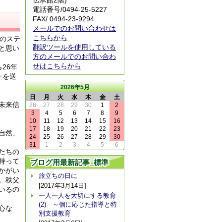
伝承館2階)
電話番号/
0494-25-5227
FAX/ 0494-23-9294
メールでのお問い合わせは
こちらから
のステ
翻訳ツールを使用している
と思い
方のメールでのお問い合わ
せはこちらから
26年
生を送
2026年5月
日
月
火
水
木
金
土
未来信
26
27
28
29
30
1
2
3
4
5
6
7
8
9
10
11
12
13
14
15
16
17
18
19
20
21
22
23
自然、
24
25
26
27
28
29
30
31
1
2
3
4
5
6
たちの
持って
ブログ用最新記事_標準
かがい
旅立ちの日に
。秩父
[2017年3月14日]
いるの
一人一人を大切にする教育
(2) ～個に応じた指導と特
心な
別支援教育