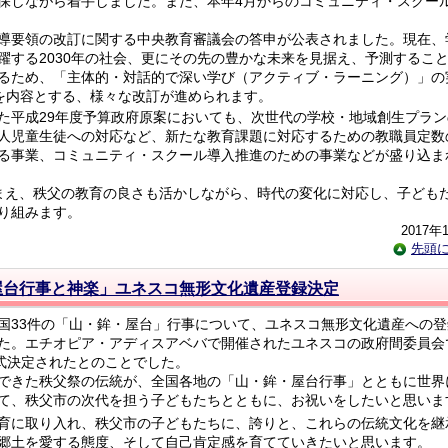
保しながら着手しました。また、本年4月からのコミュニティ・スクー
導要領の改訂に関する中央教育審議会の答申が公表されました。現在、
躍する2030年の社会、更にその先の豊かな未来を見据え、予測するこ
るため、「主体的・対話的で深い学び（アクティブ・ラーニング）」の
どを内容とする、様々な改訂が進められます。
平成29年度予算政府原案においても、次世代の学校・地域創生プラン
人児童生徒への対応など、新たな教育課題に対応するための教職員定数
る事業、コミュニティ・スクール導入推進のための事業などが盛り込ま
え、秩父の教育の良さも活かしながら、時代の変化に対応し、子ども
り組みます。
2017年
先頭
屋台行事と神楽」ユネスコ無形文化遺産登録決定
国33件の「山・鉾・屋台」行事について、ユネスコ無形文化遺産への登
た。エチオピア・アディスアベバで開催されたユネスコの政府間委員会で
正式決定されたとのことでした。
できた秩父祭の伝統が、全国各地の「山・鉾・屋台行事」とともに世界
て、秩父市の次代を担う子どもたちとともに、お祝いをしたいと思いま
育に取り入れ、秩父市の子どもたちに、誇りと、これらの伝統文化を継
郷土を愛する態度、そして自己肯定感を育てていきたいと思います。