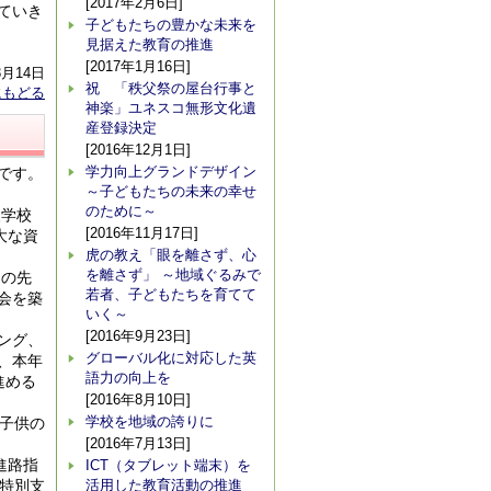
[2017年2月6日]
ていき
子どもたちの豊かな未来を
見据えた教育の推進
[2017年1月16日]
3月14日
祝 「秩父祭の屋台行事と
にもどる
神楽」ユネスコ無形文化遺
産登録決定
[2016年12月1日]
学力向上グランドデザイン
です。
～子どもたちの未来の幸せ
のために～
援学校
[2016年11月17日]
大な資
虎の教え「眼を離さず、心
を離さず」 ～地域ぐるみで
その先
若者、子どもたちを育てて
会を築
いく～
[2016年9月23日]
ング、
グローバル化に対応した英
、本年
語力の向上を
進める
[2016年8月10日]
学校を地域の誇りに
子供の
[2016年7月13日]
進路指
ICT（タブレット端末）を
特別支
活用した教育活動の推進