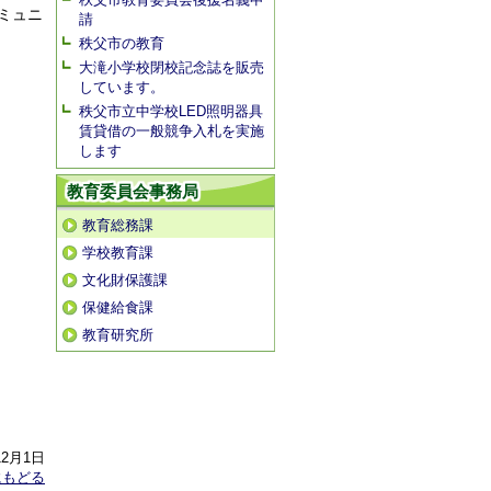
ミュニ
請
秩父市の教育
大滝小学校閉校記念誌を販売
しています。
秩父市立中学校LED照明器具
賃貸借の一般競争入札を実施
します
教育委員会事務局
教育総務課
学校教育課
文化財保護課
保健給食課
教育研究所
12月1日
にもどる