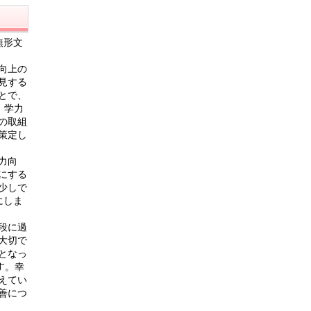
無形文
向上の
見する
とで、
、学力
の取組
策定し
力向
にする
少しで
にしま
段に過
大切で
となっ
す。幸
えてい
善につ