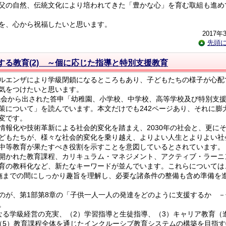
父の自然、伝統文化により培われてきた「豊かな心」を育む取組も進め
を、心から祝福したいと思います。
2017年
先頭
する教育(2) ～個に応じた指導と特別支援教育
ルエンザにより学級閉鎖になるところもあり、子どもたちの様子が心配
気をつけたいと思います。
議会から出された答申「幼稚園、小学校、中学校、高等学校及び特別支
策について」を読んでいます。本文だけでも242ページあり、それに膨
変です。
報化や技術革新による社会的変化を踏まえ、2030年の社会と、更に
どもたちが、様々な社会的変化を乗り越え、よりよい人生とよりよい社
中等教育が果たすべき役割を示すことを意図しているとされています。
開かれた教育課程、カリキュラム・マネジメント、アクティブ・ラーニ
育の教科化など、新たなキーワードが並んでいます。これらについては
施までの間にしっかり趣旨を理解し、必要な諸条件の整備も含め準備を
が、第1部第8章の「子供一人一人の発達をどのように支援するか －
。
る学級経営の充実、（2）学習指導と生徒指導、（3）キャリア教育（
（5）教育課程全体を通じたインクルーシブ教育システムの構築を目指す