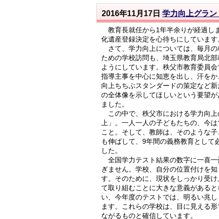
2016年11月17日
学力向上グラン
教育長就任から1年半余りが経過しま
化遺産登録決定を心待ちにしています
さて、学力向上については、毎月の
ための学校訪問も、埼玉県教育局北部
ようにしています。秩父市教育委員会
指導主事を中心に知恵を出し、汗をか
向上ちちぶスタンダードの策定など新
の全体像を示してほしいという要望が
ました。
この中で、秩父市における学力向上
上」。一人一人の子どもたちの、今は
こと。そして、教師は、そのような子
も伸ばして、9年間の義務教育として
した。
全国学力テスト結果の数字に一喜一
ぎません。学校、自分の位置付けを知
す。そのために、現状をしっかり受け
て取り組むことに大きな意義があると
い、今年度のテストでは、明るい兆し
ます。これらの学校は、目に見える形
ながるものと確信しています。