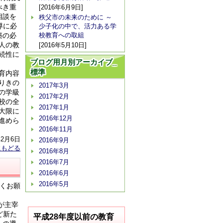
べき重
[2016年6月9日]
相談を
秩父市の未来のために ～
導に必
少子化の中で、活力ある学
築の必
校教育への取組
人の教
[2016年5月10日]
続性に
ブログ用月別アーカイブ_
標準
育内容
りきの
2017年3月
の学級
2017年2月
校の全
2017年1月
大限に
2016年12月
進めら
2016年11月
年2月6日
2016年9月
にもどる
2016年8月
2016年7月
2016年6月
2016年5月
くお願
が主宰
ど新た
平成28年度以前の教育