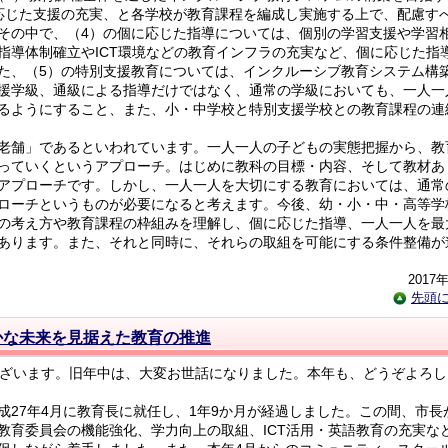
応じた支援の充実、と各学校が教育課程を編成し実施する上で、配慮す
その中で、（4）の個に応じた指導については、個別の学習支援や学習
指導体制確立やICT環境などの教育インフラの充実など、個に応じた指
た、（5）の特別支援教育については、インクルーシブ教育システム構
援学級、通級による指導だけではなく、通常の学級においても、一人一
るようにすること、また、小・中学校と特別支援学校との教育課程の連
老舗」であるといわれています。一人一人の子どもの実態把握から、教
っていくというアプローチ。はじめに教科の目標・内容、そして教材あ
アプローチです。しかし、一人一人を大切にする教育においては、通常
ローチというものが必要になると考えます。今後、幼・小・中・高等学
の考え方や教育課程の枠組みを理解し、個に応じた指導、一人一人を最
あります。また、それと同時に、それらの取組を可能にする条件整備が
2017
先頭
かな未来を見据えた教育の推進
ざいます。旧年中は、大変お世話になりました。本年も、どうぞよろし
27年4月に教育長に就任し、1年9か月が経過しました。この間、市長
教育委員会の機能強化、学力向上の取組、ICT活用・英語教育の充実な