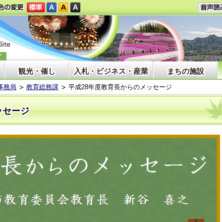
観光・催し
入札・ビジネス・産業
まちの施設
事務局
教育総務課
平成28年度教育長からのメッセージ
ッセージ