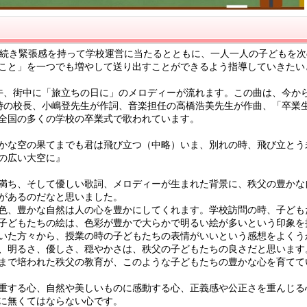
続き緊張感を持って学校運営に当たるとともに、一人一人の子どもを次
こと」を一つでも増やして送り出すことができるよう指導していきたい
、街中に「旅立ちの日に」のメロディーが流れます。この曲は、今から
時の校長、小嶋登先生が作詞、音楽担任の高橋浩美先生が作曲、「卒業
全国の多くの学校の卒業式で歌われています。
かな空の果てまでも君は飛び立つ（中略）いま、別れの時、飛び立とう
の広い大空に』
満ち、そして優しい歌詞、メロディーが生まれた背景に、秩父の豊かな
があるのだなと思いました。
色、豊かな自然は人の心を豊かにしてくれます。学校訪問の時、子ども
子どもたちの絵は、色彩が豊かで大らかで明るい絵が多いという印象を
いた方々から、授業の時の子どもたちの表情がいいという感想をよくう
、明るさ、優しさ、穏やかさは、秩父の子どもたちの良さだと思います
まで培われた秩父の教育が、このような子どもたちの豊かな心を育てて
重する心、自然や美しいものに感動する心、正義感や公正さを重んじる
に無くてはならない心です。