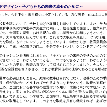
ドデザイン～子どもたちの未来の幸せのために～
した。今月下旬～来月初旬に予定されている「秩父夜祭」のユネスコ
。
校長会議において、学校を挙げた取組をお願いしています。また、学力
教育事務所の指導主事の先生方に同行し、校長先生と面談し、授業も拝
でも、全国学力調査における現在の厳しい状況から脱却しようというこ
き、大車輪で取り組んでいます。これまでの取組を見直し、ICTの活用
たな取組にもチャレンジしようとしています。学校からは、教育委員会
あり、早速、秩父市学力向上「チチブチャレンジ」グランドデザインを
のミッションを明確にしました。「子どもたちの未来の幸せのための学
できないこと・わからないことを、一つでもできるように・わかるよう
どもたちの姿を、教師の喜びとして取り組むこととしました。今より、
必要な全課程を修了させる、これが教育関係者の使命であることを明確
憂する必要はありません。結果の数字は目的ではなく、改善のための手
り、何が弱いか、どうすれば分かるようになるかという、改善の過程が
止め、全国における各学校の位置付けを知り、改善に向けて学校が一丸
考えます。学力向上の取組のPDCAサイクルの確立が最も大切な狙いで
も見えてきました。小学校で、全国平均、埼玉県平均を上回る学校が増
で良い取組をしています。このような取組を共有し継続すれば、必ず改